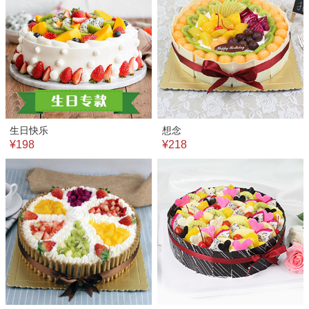
生日快乐
想念
¥198
¥218