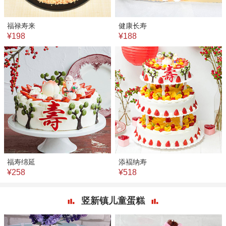
福禄寿来
健康长寿
¥198
¥188
福寿绵延
添褔纳寿
¥258
¥518
竖新镇儿童蛋糕