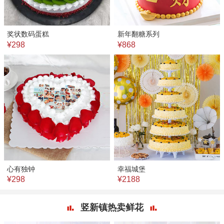
奖状数码蛋糕
新年翻糖系列
¥298
¥868
心有独钟
幸福城堡
¥298
¥2188
竖新镇热卖鲜花