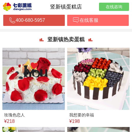
竖新镇蛋糕店
在线咨询
400-680-5957
在线客服
竖新镇热卖蛋糕
玫瑰色恋人
我想要的幸福
¥218
¥198