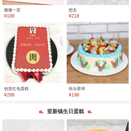
微微一笑
想念
¥188
¥218
创意红包蛋糕
快乐星球
¥286
¥198
竖新镇生日蛋糕