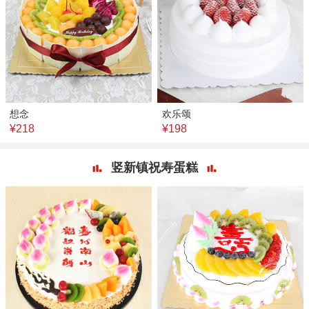
想念
欢乐颂
¥218
¥198
竖新镇祝寿蛋糕