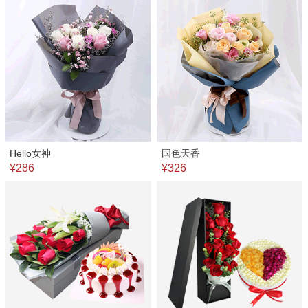
Hello女神
国色天香
¥286
¥326