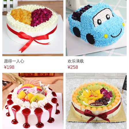
愿得一人心
欢乐满载
¥198
¥258