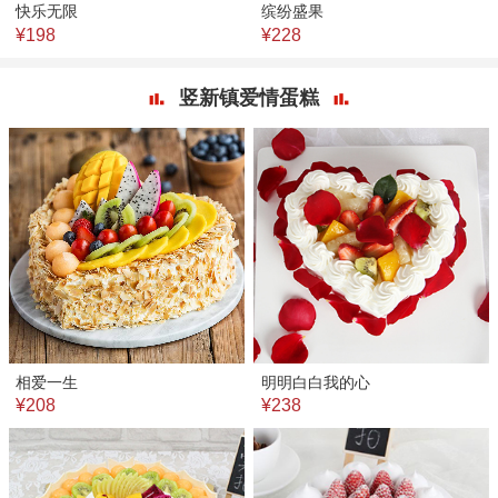
快乐无限
缤纷盛果
¥198
¥228
竖新镇爱情蛋糕
相爱一生
明明白白我的心
¥208
¥238