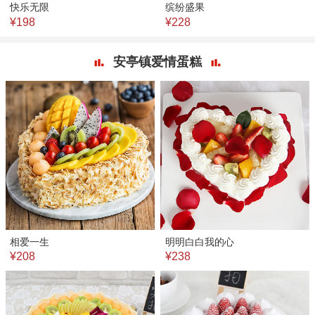
快乐无限
缤纷盛果
¥198
¥228
安亭镇爱情蛋糕
相爱一生
明明白白我的心
¥208
¥238