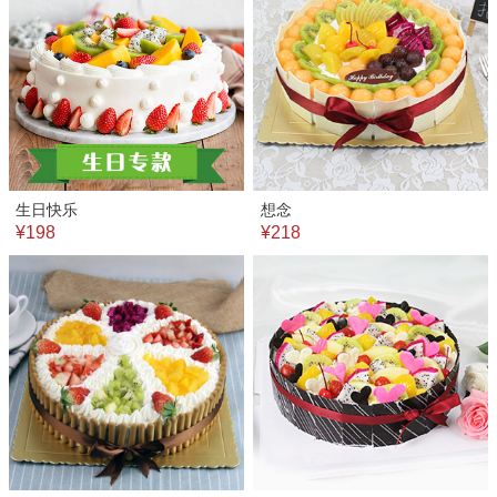
生日快乐
想念
¥198
¥218