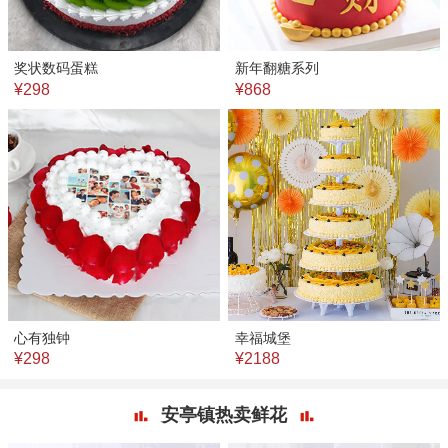
奖状数码蛋糕
新年翻糖系列
¥298
¥868
心有独钟
幸福城堡
¥298
¥2188
安亭镇热卖鲜花