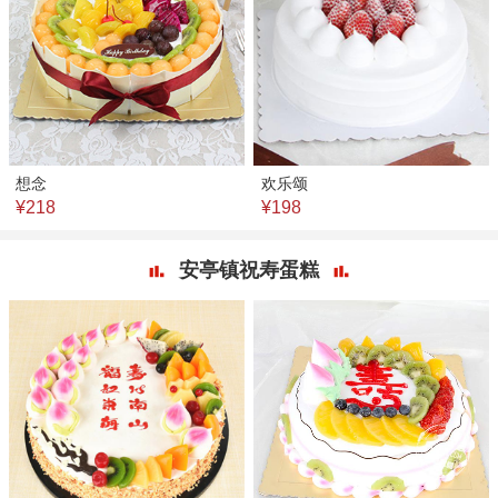
想念
欢乐颂
¥218
¥198
安亭镇祝寿蛋糕