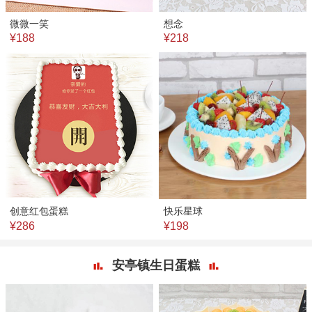
微微一笑
想念
¥188
¥218
创意红包蛋糕
快乐星球
¥286
¥198
安亭镇生日蛋糕