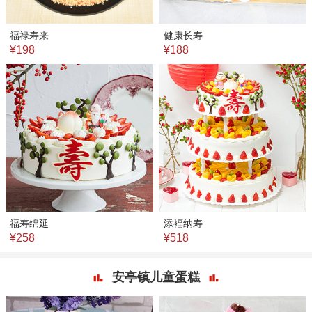
福禄寿来
健康长寿
¥198
¥188
福寿绵延
添褔纳寿
¥258
¥518
安亭镇儿童蛋糕