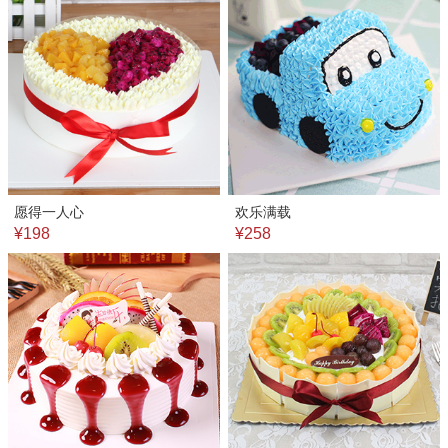
愿得一人心
欢乐满载
¥198
¥258