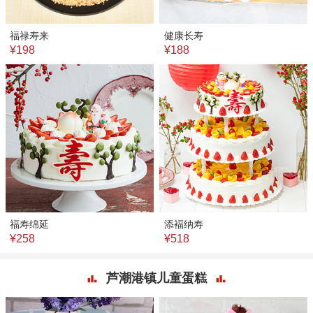
福禄寿来
健康长寿
¥198
¥188
福寿绵延
添褔纳寿
¥258
¥518
芦潮港镇儿童蛋糕