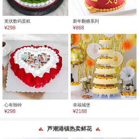
奖状数码蛋糕
新年翻糖系列
¥298
¥868
心有独钟
幸福城堡
¥298
¥2188
芦潮港镇热卖鲜花