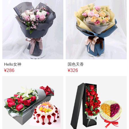
Hello女神
国色天香
¥286
¥326