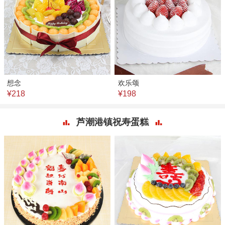
想念
欢乐颂
¥218
¥198
芦潮港镇祝寿蛋糕