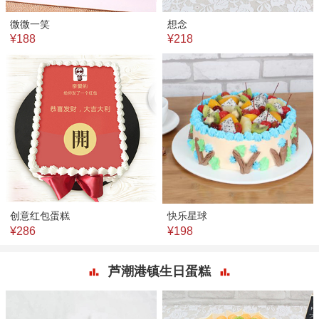
微微一笑
想念
¥188
¥218
创意红包蛋糕
快乐星球
¥286
¥198
芦潮港镇生日蛋糕