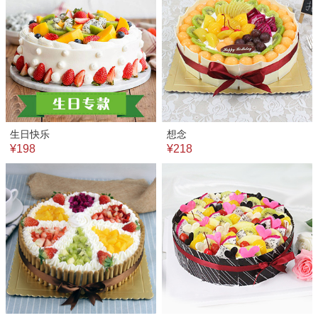
生日快乐
想念
¥198
¥218