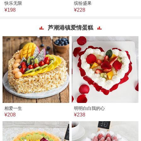
快乐无限
缤纷盛果
¥198
¥228
芦潮港镇爱情蛋糕
相爱一生
明明白白我的心
¥208
¥238