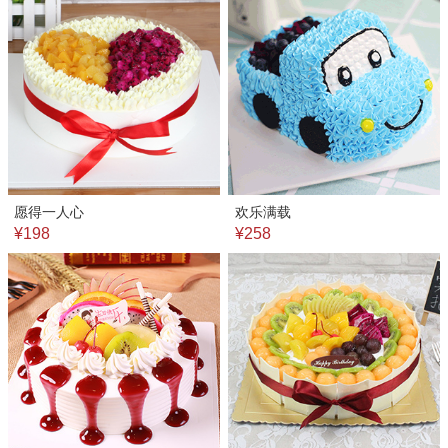
愿得一人心
欢乐满载
¥198
¥258