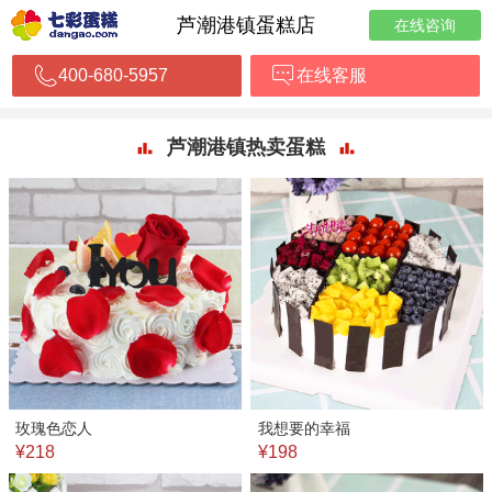
芦潮港镇蛋糕店
在线咨询
400-680-5957
在线客服
芦潮港镇热卖蛋糕
玫瑰色恋人
我想要的幸福
¥218
¥198