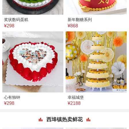
奖状数码蛋糕
新年翻糖系列
¥298
¥868
心有独钟
幸福城堡
¥298
¥2188
西埠镇热卖鲜花