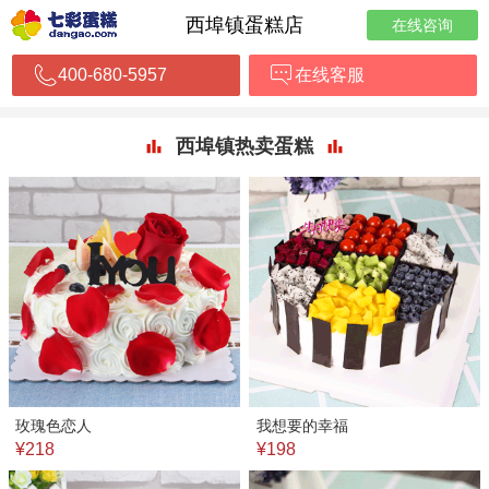
西埠镇蛋糕店
在线咨询
400-680-5957
在线客服
西埠镇热卖蛋糕
玫瑰色恋人
我想要的幸福
¥218
¥198