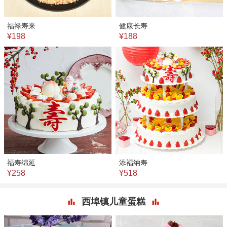
福禄寿来
健康长寿
¥198
¥188
福寿绵延
添褔纳寿
¥258
¥518
西埠镇儿童蛋糕