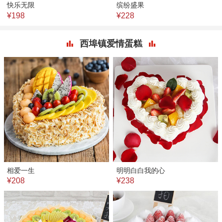
快乐无限
缤纷盛果
¥198
¥228
西埠镇爱情蛋糕
相爱一生
明明白白我的心
¥208
¥238