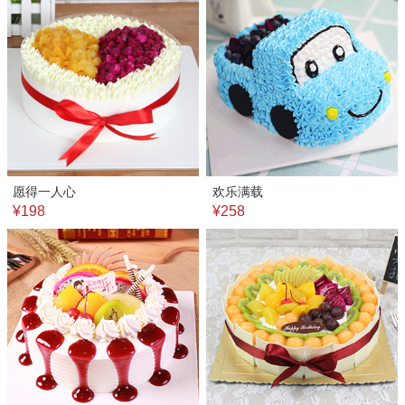
愿得一人心
欢乐满载
¥198
¥258