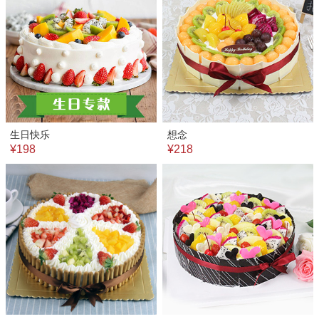
生日快乐
想念
¥198
¥218