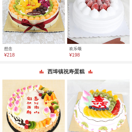
想念
欢乐颂
¥218
¥198
西埠镇祝寿蛋糕