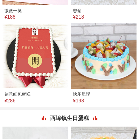
微微一笑
想念
¥188
¥218
创意红包蛋糕
快乐星球
¥286
¥198
西埠镇生日蛋糕