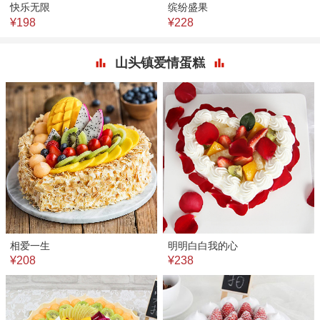
快乐无限
缤纷盛果
¥198
¥228
山头镇爱情蛋糕
相爱一生
明明白白我的心
¥208
¥238