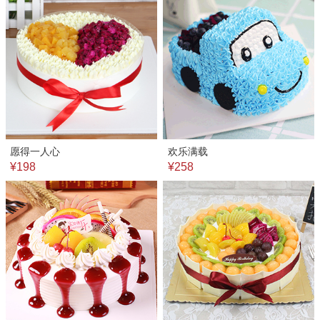
愿得一人心
欢乐满载
¥198
¥258