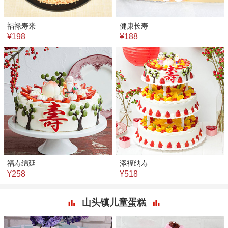
福禄寿来
健康长寿
¥198
¥188
福寿绵延
添褔纳寿
¥258
¥518
山头镇儿童蛋糕