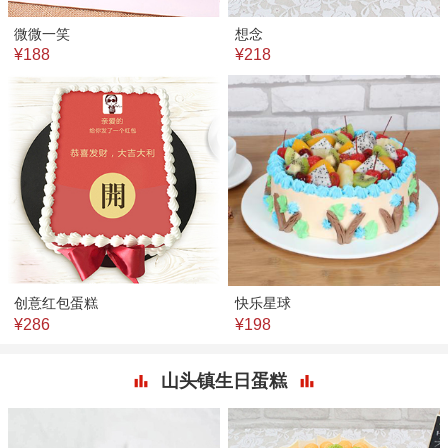
微微一笑
想念
¥188
¥218
创意红包蛋糕
快乐星球
¥286
¥198
山头镇生日蛋糕