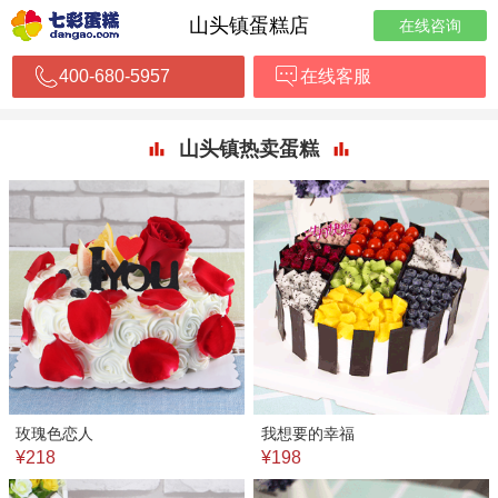
山头镇蛋糕店
在线咨询
400-680-5957
在线客服
山头镇热卖蛋糕
玫瑰色恋人
我想要的幸福
¥218
¥198