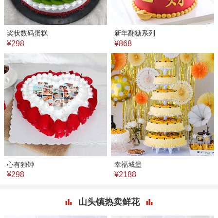
奖状数码蛋糕
新年翻糖系列
¥298
¥868
心有独钟
幸福城堡
¥298
¥2188
山头镇热卖鲜花