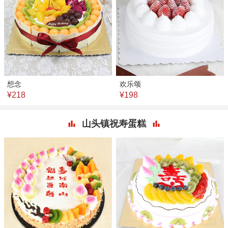
想念
欢乐颂
¥218
¥198
山头镇祝寿蛋糕