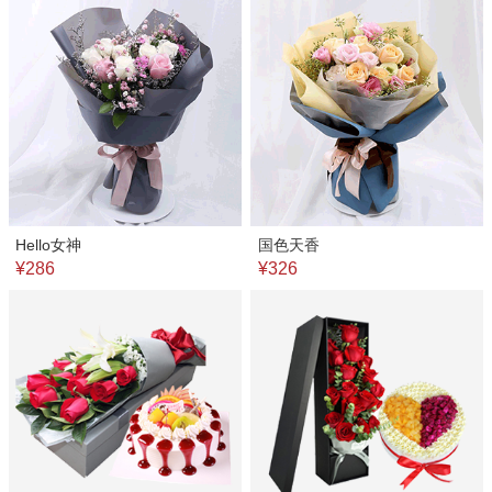
Hello女神
国色天香
¥286
¥326