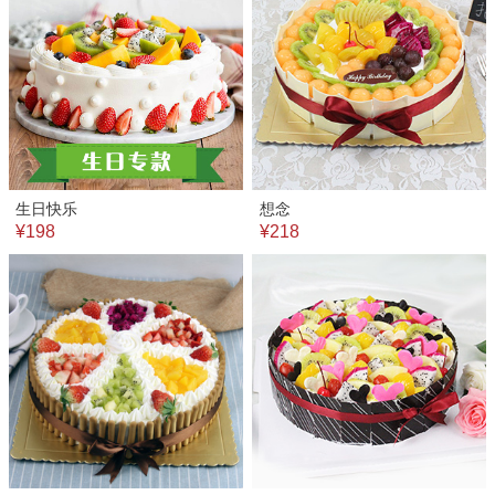
生日快乐
想念
¥198
¥218