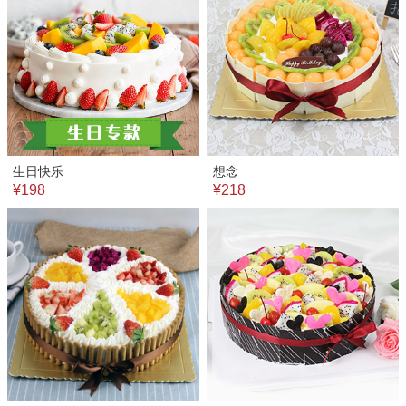
生日快乐
想念
¥198
¥218