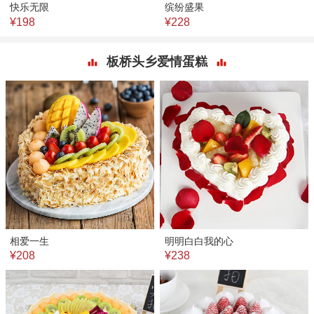
快乐无限
缤纷盛果
¥198
¥228
板桥头乡爱情蛋糕
相爱一生
明明白白我的心
¥208
¥238