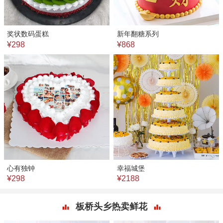
奖状数码蛋糕
新年翻糖系列
¥298
¥868
心有独钟
幸福城堡
¥298
¥2188
板桥头乡热卖鲜花