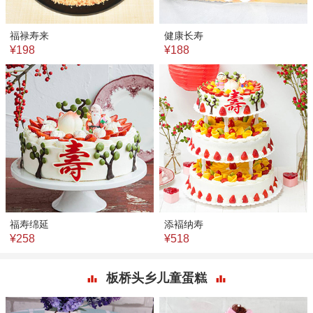
福禄寿来
健康长寿
¥198
¥188
福寿绵延
添褔纳寿
¥258
¥518
板桥头乡儿童蛋糕