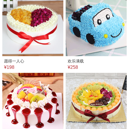
愿得一人心
欢乐满载
¥198
¥258