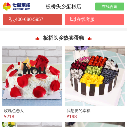
板桥头乡蛋糕店
在线咨询
400-680-5957
在线客服
板桥头乡热卖蛋糕
玫瑰色恋人
我想要的幸福
¥218
¥198