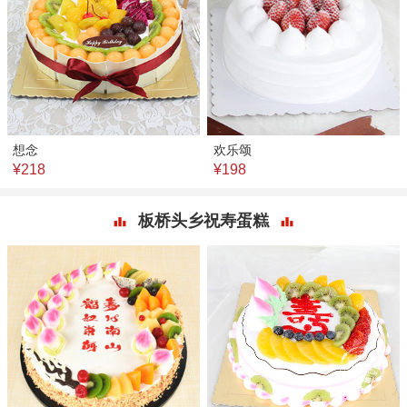
想念
欢乐颂
¥218
¥198
板桥头乡祝寿蛋糕