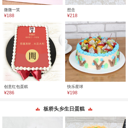
微微一笑
想念
¥188
¥218
创意红包蛋糕
快乐星球
¥286
¥198
板桥头乡生日蛋糕