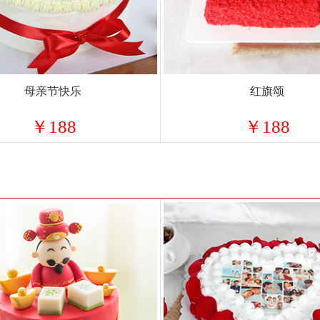
母亲节快乐
红旗颂
￥188
￥188