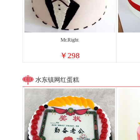
Mr.Right
￥298
水东镇网红蛋糕