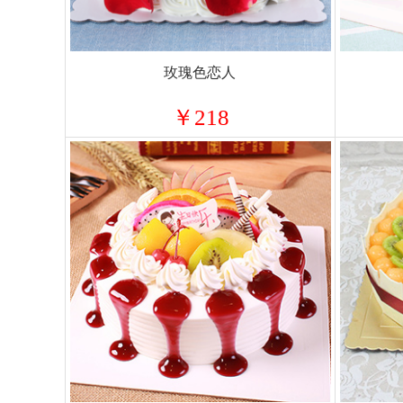
玫瑰色恋人
￥218