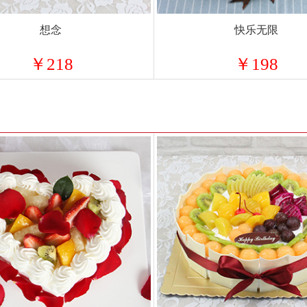
想念
快乐无限
￥218
￥198