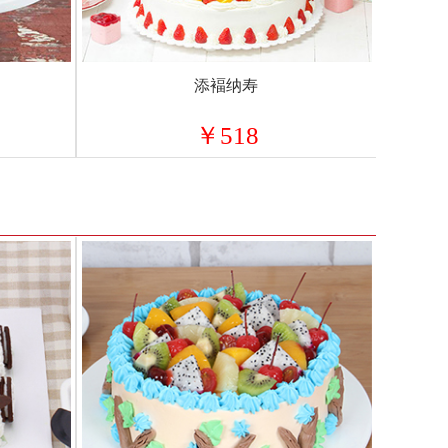
添褔纳寿
￥518