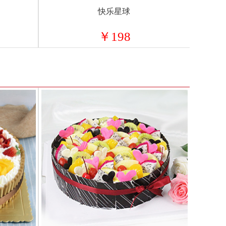
快乐星球
￥198