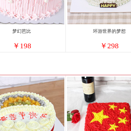
梦幻芭比
环游世界的梦想
￥198
￥298