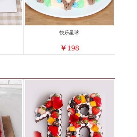
快乐星球
￥198