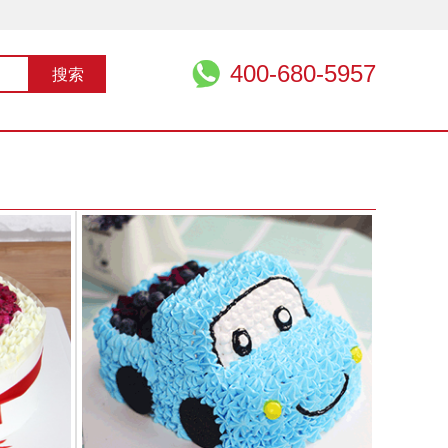
400-680-5957