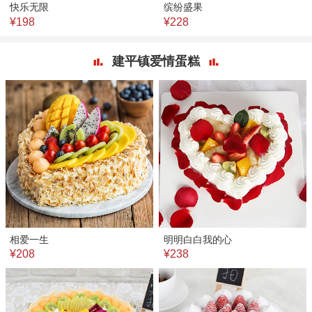
快乐无限
缤纷盛果
¥198
¥228
建平镇爱情蛋糕
相爱一生
明明白白我的心
¥208
¥238