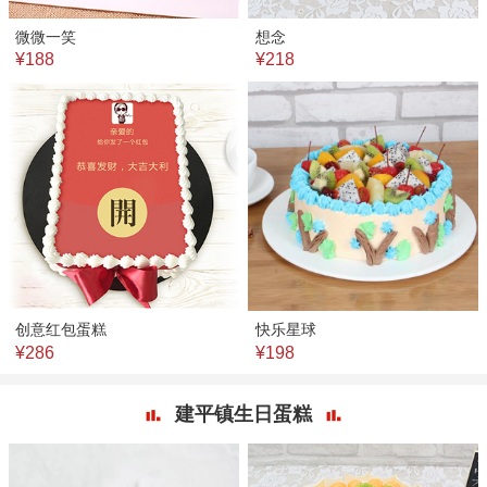
微微一笑
想念
¥188
¥218
创意红包蛋糕
快乐星球
¥286
¥198
建平镇生日蛋糕