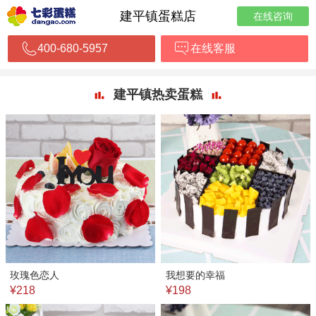
建平镇蛋糕店
在线咨询
400-680-5957
在线客服
建平镇热卖蛋糕
玫瑰色恋人
我想要的幸福
¥218
¥198