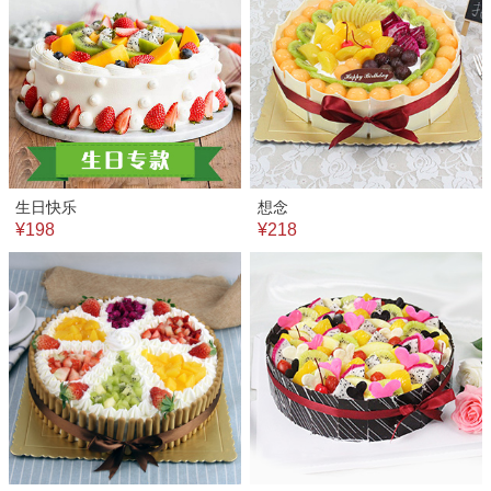
生日快乐
想念
¥198
¥218