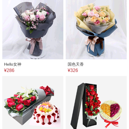
Hello女神
国色天香
¥286
¥326