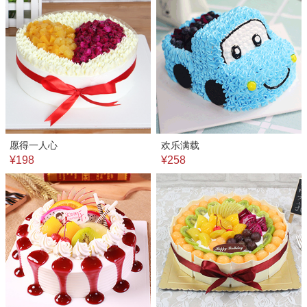
愿得一人心
欢乐满载
¥198
¥258