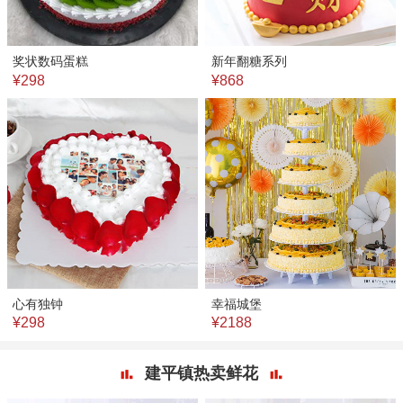
奖状数码蛋糕
新年翻糖系列
¥298
¥868
心有独钟
幸福城堡
¥298
¥2188
建平镇热卖鲜花