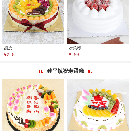
想念
欢乐颂
¥218
¥198
建平镇祝寿蛋糕