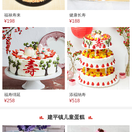
福禄寿来
健康长寿
¥198
¥188
福寿绵延
添褔纳寿
¥258
¥518
建平镇儿童蛋糕