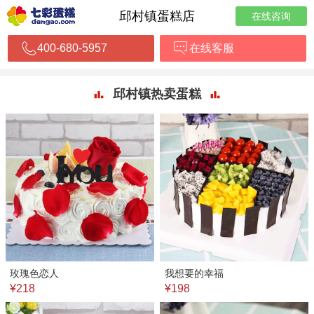
邱村镇蛋糕店
在线咨询
400-680-5957
在线客服
邱村镇热卖蛋糕
玫瑰色恋人
我想要的幸福
¥218
¥198