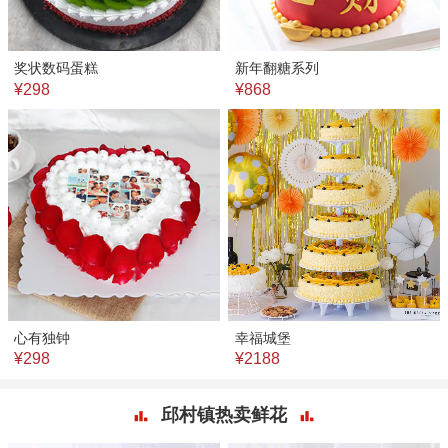
奖状数码蛋糕
新年翻糖系列
¥298
¥868
心有独钟
幸福城堡
¥298
¥2188
邱村镇热卖鲜花