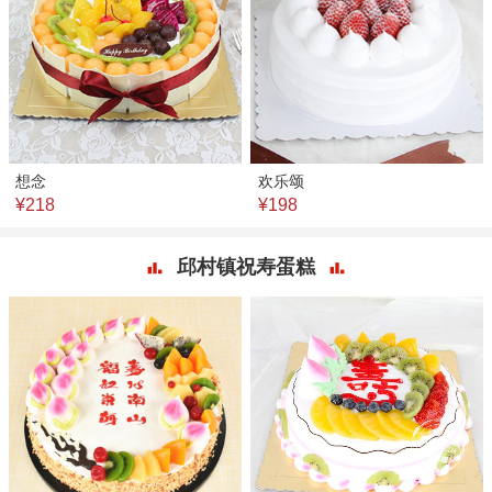
想念
欢乐颂
¥218
¥198
邱村镇祝寿蛋糕