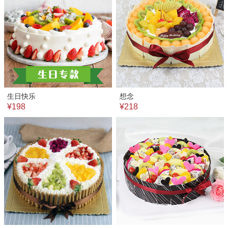
生日快乐
想念
¥198
¥218