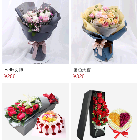
Hello女神
国色天香
¥286
¥326