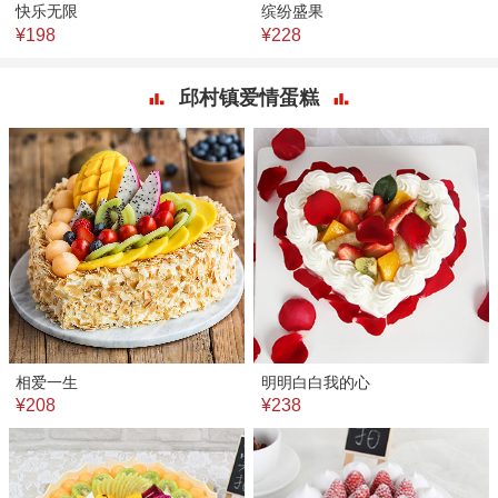
快乐无限
缤纷盛果
¥198
¥228
邱村镇爱情蛋糕
相爱一生
明明白白我的心
¥208
¥238