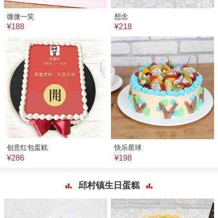
微微一笑
想念
¥188
¥218
创意红包蛋糕
快乐星球
¥286
¥198
邱村镇生日蛋糕