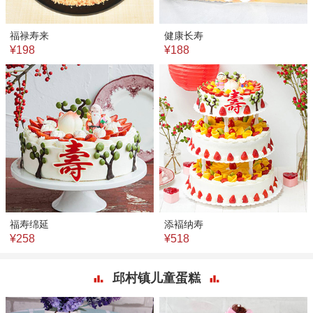
福禄寿来
健康长寿
¥198
¥188
福寿绵延
添褔纳寿
¥258
¥518
邱村镇儿童蛋糕