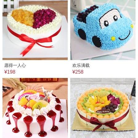
愿得一人心
欢乐满载
¥198
¥258