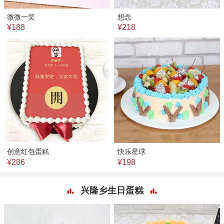
微微一笑
想念
¥188
¥218
创意红包蛋糕
快乐星球
¥286
¥198
兴隆乡生日蛋糕