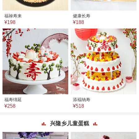
福禄寿来
健康长寿
¥198
¥188
福寿绵延
添褔纳寿
¥258
¥518
兴隆乡儿童蛋糕