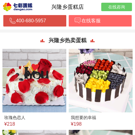
兴隆乡蛋糕店
在线咨询
400-680-5957
在线客服
兴隆乡热卖蛋糕
玫瑰色恋人
我想要的幸福
¥218
¥198