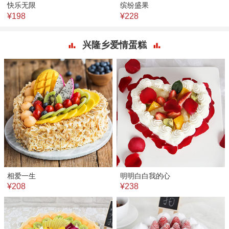
快乐无限
缤纷盛果
¥198
¥228
兴隆乡爱情蛋糕
相爱一生
明明白白我的心
¥208
¥238