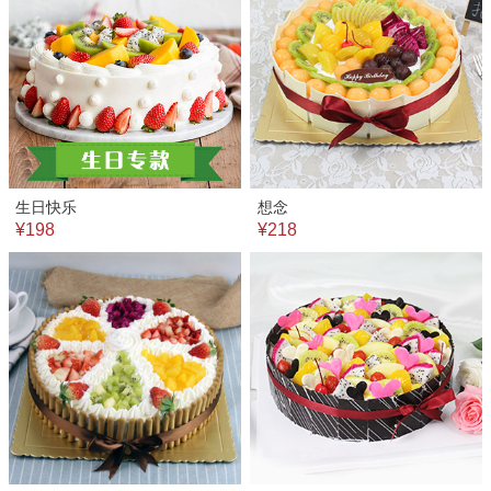
生日快乐
想念
¥198
¥218