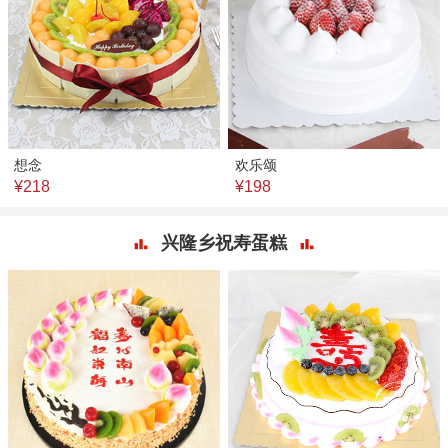
想念
欢乐颂
¥218
¥198
兴隆乡祝寿蛋糕